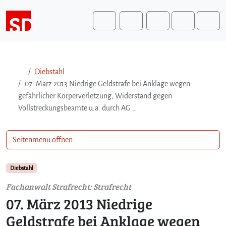
Weiter zum Inhalt
Weiter zum Fuß der Seite
Me
Search
Diebstahl
07. März 2013 Niedrige Geldstrafe bei Anklage wegen
gefährlicher Körperverletzung, Widerstand gegen
Vollstreckungsbeamte u.a. durch AG …
Seitenmenü öffnen
Diebstahl
Fachanwalt Strafrecht: Strafrecht
07. März 2013 Niedrige
Geldstrafe bei Anklage wegen