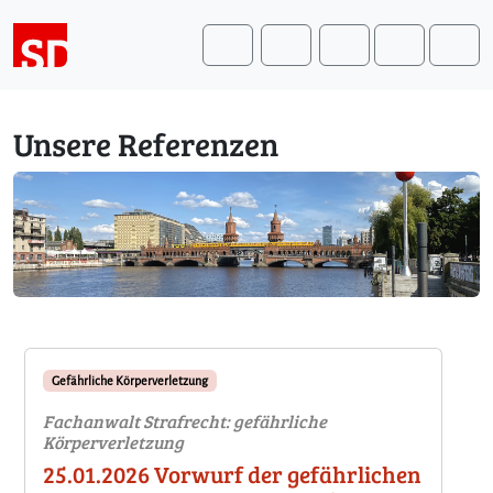
Weiter zum Inhalt
Weiter zum Fuß der Seite
Me
Search
Unsere Referenzen
Gefährliche Körperverletzung
Fachanwalt Strafrecht: gefährliche
Körperverletzung
25.01.2026 Vorwurf der gefährlichen