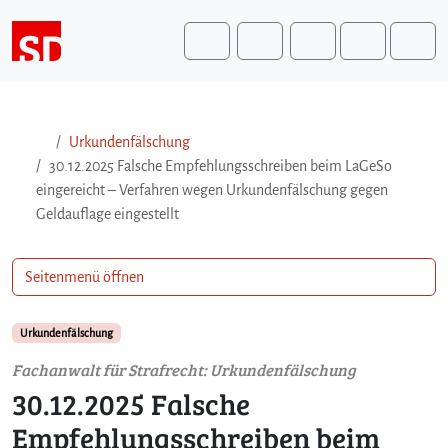
Weiter zum Inhalt
Weiter zum Fuß der Seite
Me
Search
Urkundenfälschung
30.12.2025 Falsche Empfehlungsschreiben beim LaGeSo
eingereicht – Verfahren wegen Urkundenfälschung gegen
Geldauflage eingestellt
Seitenmenü öffnen
Urkundenfälschung
Fachanwalt für Strafrecht: Urkundenfälschung
30.12.2025 Falsche
Empfehlungsschreiben beim