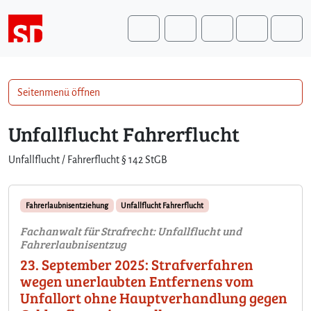
Weiter zum Inhalt
Weiter zum Fuß der Seite
Me
Search
Seitenmenü öffnen
Unfallflucht Fahrerflucht
Unfallflucht / Fahrerflucht § 142 StGB
Fahrerlaubnisentziehung
Unfallflucht Fahrerflucht
Fachanwalt für Strafrecht: Unfallflucht und
Fahrerlaubnisentzug
23. September 2025: Strafverfahren
wegen unerlaubten Entfernens vom
Unfallort ohne Hauptverhandlung gegen