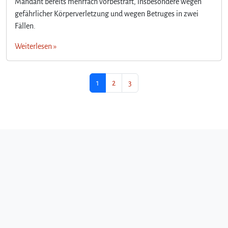
Mandant bereits mehrfach vorbestraft, insbesondere wegen
gefährlicher Körperverletzung und wegen Betruges in zwei
Fällen.
Weiterlesen »
Seitennavigation
Aktuelle Seite
Seite
Seite
1
2
3