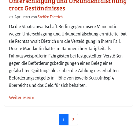
Unterschlagung und Urkundenfälschung
trotz Geständnisses
20. April 2021
von
Steffen Dietrich
Da die Staatsanwaltschaft Berlin gegen unsere Mandantin
wegen Unterschlagung und Urkundenfälschung ermittelte, bat
sie Rechtsanwalt Dietrich um die Verteidigung in ihrem Fall.
Unsere Mandantin hatte im Rahmen ihrer Tätigkeit als
Fahrausweisprüferin Fahrgästen bei festgestellten Verstößen
gegen die Beförderungsbedingungen einen Beleg eines
gefälschten Quittungsblock über die Zahlung des erhöhten
Beförderungsentgelts in Höhe von jeweils 60,00[nbsp]€
überreicht und das Geld für sich behalten.
Weiterlesen »
Seitennavigation
Aktuelle Seite
Seite
1
2