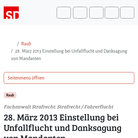
Weiter zum Inhalt
Weiter zum Fuß der Seite
Me
Search
Raub
28. März 2013 Einstellung bei Unfallflucht und Danksagung
von Mandanten
Seitenmenü öffnen
Raub
Fachanwalt Strafrecht: Strafrecht / Fahrerflucht
28. März 2013 Einstellung bei
Unfallflucht und Danksagung
von Mandanten