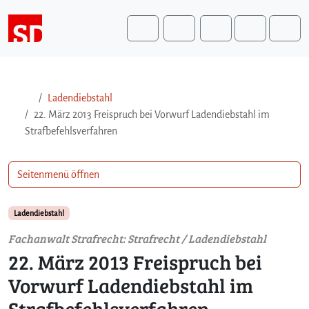
Weiter zum Inhalt
Weiter zum Fuß der Seite
Me
Search
Ladendiebstahl
22. März 2013 Freispruch bei Vorwurf Ladendiebstahl im
Strafbefehlsverfahren
Seitenmenü öffnen
Ladendiebstahl
Fachanwalt Strafrecht: Strafrecht / Ladendiebstahl
22. März 2013 Freispruch bei
Vorwurf Ladendiebstahl im
Strafbefehlsverfahren