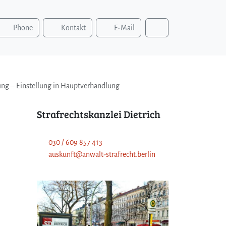
S
Phone
Kontakt
E-Mail
u
c
h
e
n
ung – Einstellung in Hauptverhandlung
Strafrechtskanzlei Dietrich
030 / 609 857 413
auskunft@anwalt-strafrecht.berlin