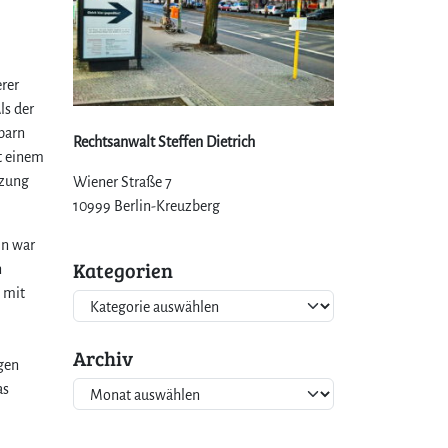
erer
ls der
barn
Rechtsanwalt Steffen Dietrich
t einem
tzung
Wiener Straße 7
10999 Berlin-Kreuzberg
in war
Kategorien
n
 mit
K
m
a
t
Archiv
ngen
e
A
as
g
r
o
c
r