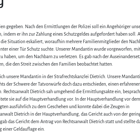
g
lien gegeben. Nach den Ermittlungen der Polizei soll ein Angehöriger uns
 indem er ihn zur Zahlung eines Schutzgeldes aufgefordert haben soll. A
 die Situation eskaliert, woraufhin mehrere Familienmitglieder den Nach
hinter einer Tür Schutz suchte. Unserer Mandantin wurde vorgeworfen, mi
zu haben, um den Nachbarn zu verletzen. Es gab nach der Auseinanderse
, die den Streit zwischen den Familien beobachtet hatten.
ch unsere Mandantin in der Strafrechtskanzlei Dietrich. Unsere Mandant
chts der Schwere der Tatvorwürfe doch dazu entschieden, einen erfahrene
n. Rechtsanwalt Dietrich sah umgehend die Ermittlungsakte ein, besprach
tete sie auf die Hauptverhandlung vor. In der Hauptverhandlung vor de
ligten ausführlich zu dem Geschehen und konnte dabei die Zeugen in
sanwalt Dietrich in der Hauptverhandlung, das Gericht auch von der geri
ab das Gericht dem Antrag von Rechtsanwalt Dietrich statt und stellte d
 einer Geldauflage ein.