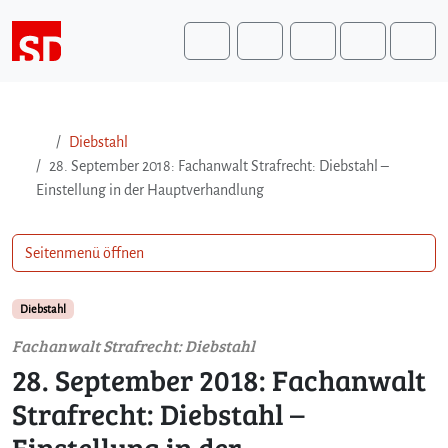
Weiter zum Inhalt
Weiter zum Fuß der Seite
Me
Search
Diebstahl
28. September 2018: Fachanwalt Strafrecht: Diebstahl –
Einstellung in der Hauptverhandlung
Seitenmenü öffnen
Diebstahl
Fachanwalt Strafrecht: Diebstahl
28. September 2018: Fachanwalt
Strafrecht: Diebstahl –
Einstellung in der