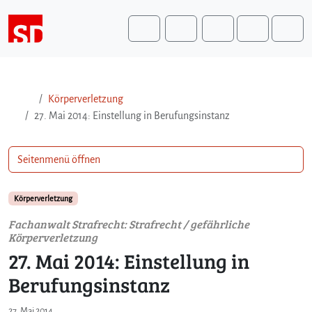
Weiter zum Inhalt
Weiter zum Fuß der Seite
Me
Search
Körperverletzung
27. Mai 2014: Einstellung in Berufungsinstanz
Seitenmenü öffnen
Körperverletzung
Fachanwalt Strafrecht: Strafrecht / gefährliche
Körperverletzung
27. Mai 2014: Einstellung in
Berufungsinstanz
27. Mai 2014