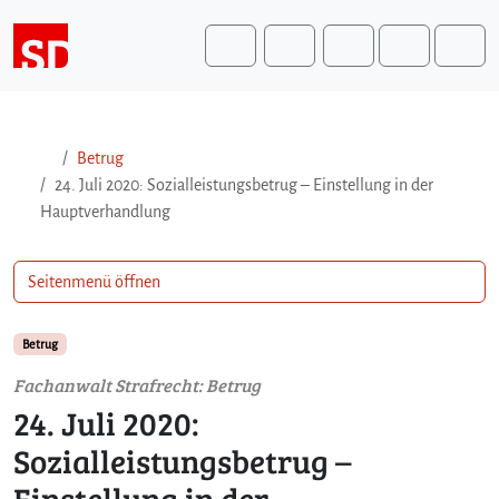
Weiter zum Inhalt
Weiter zum Fuß der Seite
Me
Search
Betrug
24. Juli 2020: Sozialleistungsbetrug – Einstellung in der
Hauptverhandlung
Seitenmenü öffnen
Betrug
Fachanwalt Strafrecht: Betrug
24. Juli 2020:
Sozialleistungsbetrug –
Einstellung in der