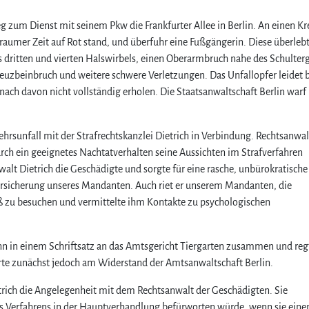
um Dienst mit seinem Pkw die Frankfurter Allee in Berlin. An einen K
raumer Zeit auf Rot stand, und überfuhr eine Fußgängerin. Diese überleb
des dritten und vierten Halswirbels, einen Oberarmbruch nahe des Schulter
uzbeinbruch und weitere schwere Verletzungen. Das Unfallopfer leidet b
 nach davon nicht vollständig erholen. Die Staatsanwaltschaft Berlin warf
.
rsunfall mit der Strafrechtskanzlei Dietrich in Verbindung. Rechtsanwal
rch ein geeignetes Nachtatverhalten seine Aussichten im Strafverfahren
alt Dietrich die Geschädigte und sorgte für eine rasche, unbürokratische
rsicherung unseres Mandanten. Auch riet er unserem Mandanten, die
zu besuchen und vermittelte ihm Kontakte zu psychologischen
ann in einem Schriftsatz an das Amtsgericht Tiergarten zusammen und reg
terte zunächst jedoch am Widerstand der Amtsanwaltschaft Berlin.
rich die Angelegenheit mit dem Rechtsanwalt der Geschädigten. Sie
es Verfahrens in der Hauptverhandlung befürworten würde, wenn sie einen