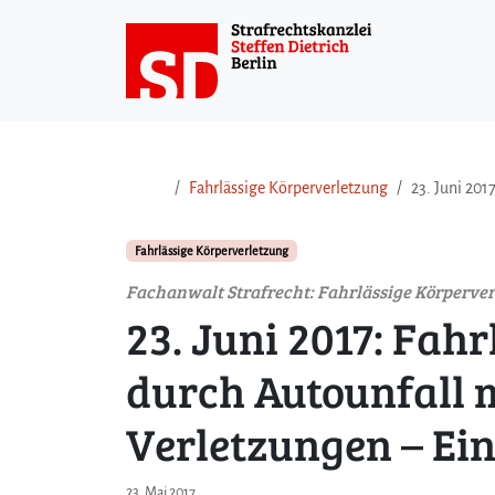
Weiter zum Inhalt
Weiter zum Fuß der Seite
Fahrlässige Körperverletzung
23. Juni 201
Fahrlässige Körperverletzung
Fachanwalt Strafrecht: Fahrlässige Körperve
23. Juni 2017: Fah
durch Autounfall 
Verletzungen – Ei
23. Mai 2017