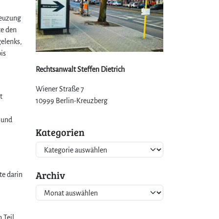
reuzung
te den
gelenks,
is
Rechtsanwalt Steffen Dietrich
Wiener Straße 7
t
10999 Berlin-Kreuzberg
 und
Kategorien
K
a
t
Archiv
te darin
e
A
g
r
o
c
r
 Teil