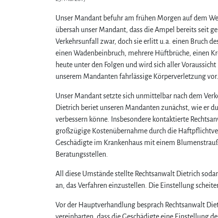
Unser Mandant befuhr am frühen Morgen auf dem Weg z
übersah unser Mandant, dass die Ampel bereits seit ge
Verkehrsunfall zwar, doch sie erlitt u.a. einen Bruch 
einen Wadenbeinbruch, mehrere Hüftbrüche, einen Kre
heute unter den Folgen und wird sich aller Voraussicht
unserem Mandanten fahrlässige Körperverletzung vor
Unser Mandant setzte sich unmittelbar nach dem Verkeh
Dietrich beriet unseren Mandanten zunächst, wie er du
verbessern könne. Insbesondere kontaktierte Rechtsanw
großzügige Kostenübernahme durch die Haftpflichtve
Geschädigte im Krankenhaus mit einem Blumenstrauß 
Beratungsstellen.
All diese Umstände stellte Rechtsanwalt Dietrich sod
an, das Verfahren einzustellen. Die Einstellung schei
Vor der Hauptverhandlung besprach Rechtsanwalt Diet
vereinbarten, dass die Geschädigte eine Einstellung d