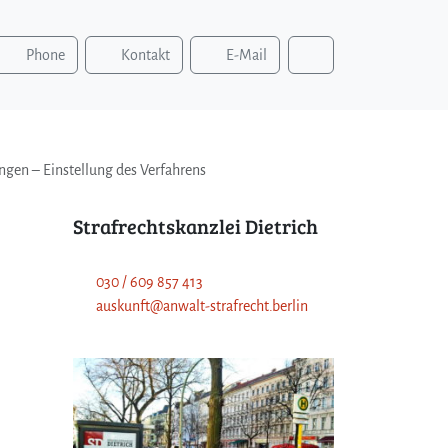
S
Phone
Kontakt
E-Mail
u
c
h
e
n
ungen – Einstellung des Verfahrens
Strafrechtskanzlei Dietrich
030 / 609 857 413
auskunft@anwalt-strafrecht.berlin