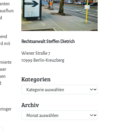
anten
ausflurs
nd
hend
Rechtsanwalt Steffen Dietrich
rd mit
Wiener Straße 7
10999 Berlin-Kreuzberg
rmierte
nser
sen
Kategorien
d
K
a
t
Archiv
e
ringer
A
g
r
o
c
r