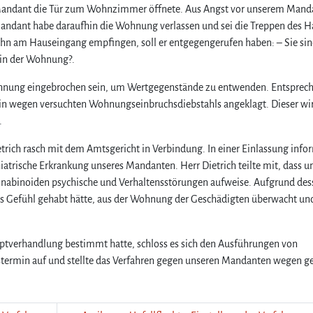
r Mandant die Tür zum Wohnzimmer öffnete. Aus Angst vor unserem Mand
 Mandant habe daraufhin die Wohnung verlassen und sei die Treppen des H
 ihn am Hauseingang empfingen, soll er entgegengerufen haben: – Sie si
r in der Wohnung?.
 Wohnung eingebrochen sein, um Wertgegenstände zu entwenden. Entsprec
in wegen versuchten Wohnungseinbruchsdiebstahls angeklagt. Dieser wi
.
ich rasch mit dem Amtsgericht in Verbindung. In einer Einlassung info
iatrische Erkrankung unseres Mandanten. Herr Dietrich teilte mit, dass u
nabinoiden psychische und Verhaltensstörungen aufweise. Aufgrund des
as Gefühl gehabt hätte, aus der Wohnung der Geschädigten überwacht un
ptverhandlung bestimmt hatte, schloss es sich den Ausführungen von
termin auf und stellte das Verfahren gegen unseren Mandanten wegen ge