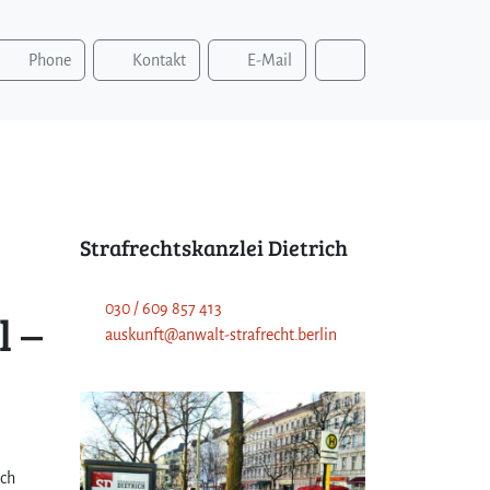
S
Phone
Kontakt
E-Mail
u
c
h
e
n
Strafrechtskanzlei Dietrich
030 / 609 857 413
l –
auskunft@anwalt-strafrecht.berlin
rch