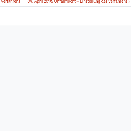
s Verfahrens
09. April 2015: Unfallflucht – Einstellung des Verfahrens