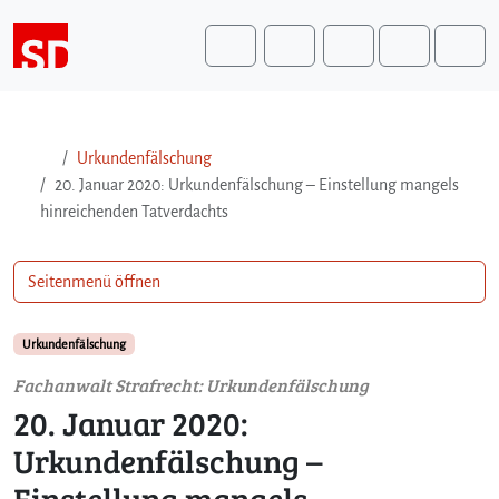
Weiter zum Inhalt
Weiter zum Fuß der Seite
Me
Search
Urkundenfälschung
20. Januar 2020: Urkundenfälschung – Einstellung mangels
hinreichenden Tatverdachts
Seitenmenü öffnen
Urkundenfälschung
Fachanwalt Strafrecht: Urkundenfälschung
20. Januar 2020:
Urkundenfälschung –
Einstellung mangels