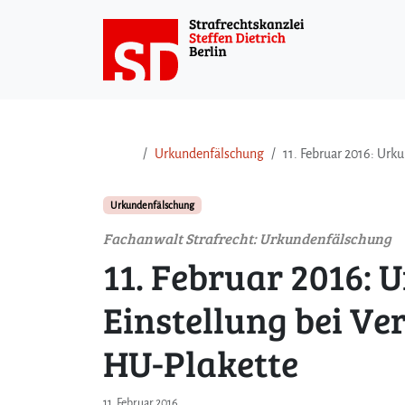
Weiter zum Inhalt
Weiter zum Fuß der Seite
Urkundenfälschung
11. Februar 2016: Urk
Urkundenfälschung
Fachanwalt Strafrecht: Urkundenfälschung
11. Februar 2016:
Einstellung bei Ve
HU-Plakette
11. Februar 2016