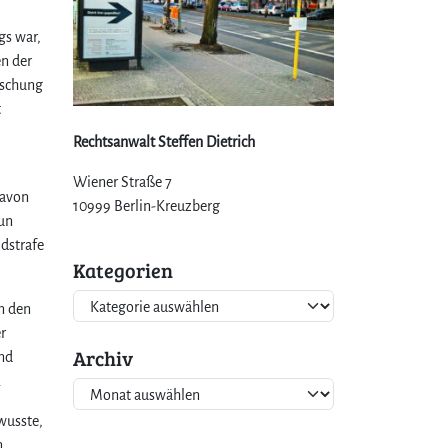
gs war,
en der
lschung
t
Rechtsanwalt Steffen Dietrich
Wiener Straße 7
davon
10999 Berlin-Kreuzberg
nun
dstrafe
Kategorien
K
n den
a
r
t
Archiv
nd
e
.
A
g
r
o
wusste,
c
r
n