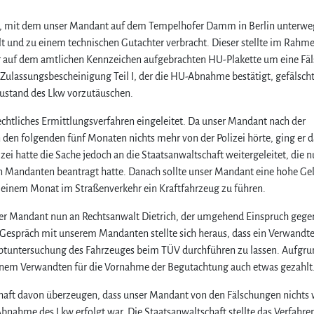
w, mit dem unser Mandant auf dem Tempelhofer Damm in Berlin unterwe
lt und zu einem technischen Gutachter verbracht. Dieser stellte im Rahm
der auf dem amtlichen Kennzeichen aufgebrachten HU-Plakette um eine Fä
 Zulassungsbescheinigung Teil I, der die HU-Abnahme bestätigt, gefälsch
ustand des Lkw vorzutäuschen.
htliches Ermittlungsverfahren eingeleitet. Da unser Mandant nach der
 in den folgenden fünf Monaten nichts mehr von der Polizei hörte, ging er 
izei hatte die Sache jedoch an die Staatsanwaltschaft weitergeleitet, die 
ren Mandanten beantragt hatte. Danach sollte unser Mandant eine hohe Gel
 einem Monat im Straßenverkehr ein Kraftfahrzeug zu führen.
nser Mandant nun an Rechtsanwalt Dietrich, der umgehend Einspruch gege
m Gespräch mit unserem Mandanten stellte sich heraus, dass ein Verwandte
ptuntersuchung des Fahrzeuges beim TÜV durchführen zu lassen. Aufgru
inem Verwandten für die Vornahme der Begutachtung auch etwas gezahlt
chaft davon überzeugen, dass unser Mandant von den Fälschungen nichts 
nahme des Lkw erfolgt war. Die Staatsanwaltschaft stellte das Verfahre