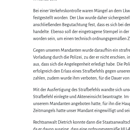
Bei einer Verkehrskontrolle waren Mängel an dem Lk
festgestellt worden. Der Lkw wurde daher sichergestel
anschließenden Begutachtung fest, dass es sich bei 
handelte. Ebenso soll der eingetragene Stempel in der
worden sein, um einen technisch ordnungsgemäßen Z
Gegen unseren Mandanten wurde daraufhin ein strafrec
Vorladung durch die Polizei, zu der er nicht erschien,
aus, dass sich die Angelegenheit erledigt habe. Die Pol
erfolgreich den Erlass eines Strafbefehls gegen unse
zahlen, zudem wurde ihm verboten, für die Dauer von
Mit der Ausfertigung des Strafbefehls wandte sich u
Strafbefehl einlegte und Akteneinsicht beantragte. I
unserem Mandanten angeboten hatte, für ihn die Hau
Zeitmangels hatte unser Mandant eingewilligt und se
Rechtsanwalt Dietrich konnte dann die Staatsanwalts
da er davon ausging, dass eine ordnungsgemäße HU-Ab