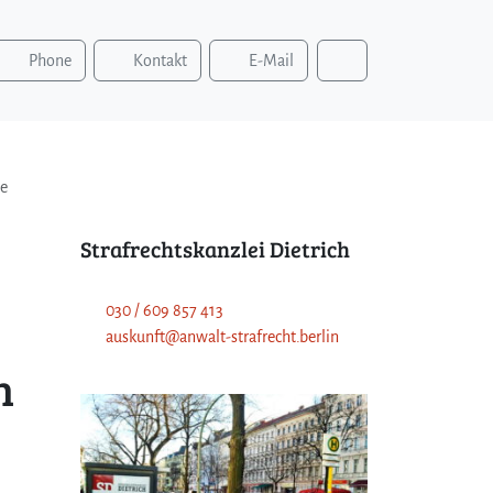
S
Phone
Kontakt
E-Mail
u
c
h
e
n
te
Strafrechtskanzlei Dietrich
030 / 609 857 413
auskunft@anwalt-strafrecht.berlin
n