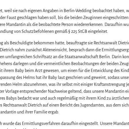
ttet, weil sie nach eigenen Angaben in Berlin-Wedding beobachtet haben, w
r Faust geschlagen haben soll, bis die beiden Zeuginnen eingeschritten 
sere Mandantin als die beobachtete Person wiedererkennen. Daraufhin wu
ndlung von Schutzbefohlenen gemäß § 225 StGB eingeleitet.
g als Beschuldigte bekommen hatte, beauftragte sie Rechtsanwalt Dietri
 Dietrich nahm zunächst Akteneinsicht, besprach dann die Ermittlungser
en umfangreichen Schriftsatz an die Staatsanwaltschaft Berlin. Darin ko
chehens darlegen und die vermeintlichen Beobachtungen der beiden Zeu
it ihrem Baby beim Arzt gewesen, um einen für die Entwicklung des Kin
assung des Helms hat ihr Baby laut geschrien und geweint, sodass unse
renden Helm abzunehmen, was ihr selbst mit einiger Kraftanstrengung j
ter Vorlage entsprechender Nachweise geltend, dass unsere Mandantin e
ihres Babys bedacht war und auch regelmäßig mit ihrem Kind zu ärztliche
 Rechtsanwalt Dietrich auf einen Bericht des Jugendamtes, aus dem sich
Mandantin und ihrer Familie ergab.
h wurde das Ermittlungsverfahren daraufhin eingestellt. Unsere Mandan