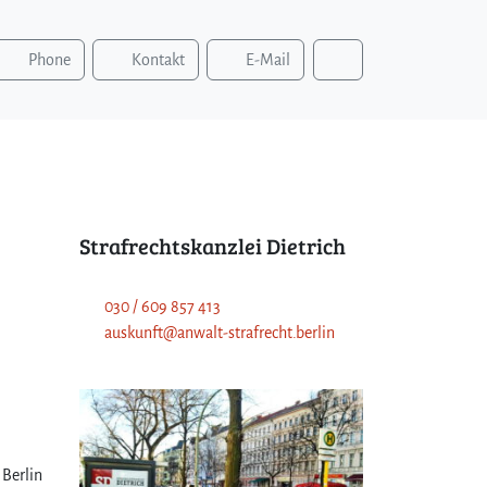
S
Phone
Kontakt
E-Mail
u
c
h
e
n
Strafrechtskanzlei Dietrich
030 / 609 857 413
auskunft@anwalt-strafrecht.berlin
Berlin