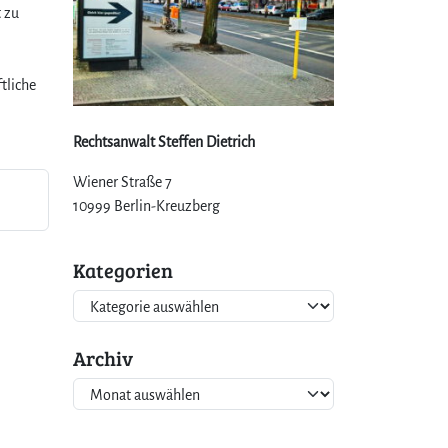
 zu
tliche
Rechtsanwalt Steffen Dietrich
Wiener Straße 7
–
10999 Berlin-Kreuzberg
Kategorien
K
a
t
Archiv
e
A
g
r
o
c
r