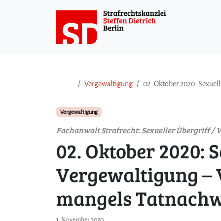
Weiter zum Inhalt
Weiter zum Fuß der Seite
Vergewaltigung
02. Oktober 2020: Sexuel
Vergewaltigung
Fachanwalt Strafrecht: Sexueller Übergriff /
02. Oktober 2020: S
Vergewaltigung – 
mangels Tatnachw
1. November 2020