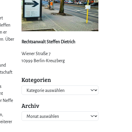
rt
Neffen
m er
en. Über
Rechtsanwalt Steffen Dietrich
Wiener Straße 7
10999 Berlin-Kreuzberg
 und
tschaft
Kategorien
s
K
ht
a
r Neffe
t
Archiv
e
A
n,
g
r
eiterer
o
c
r