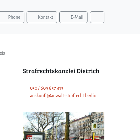
S
Phone
Kontakt
E-Mail
u
c
h
e
n
eis
Strafrechtskanzlei Dietrich
030 / 609 857 413
auskunft@anwalt-strafrecht.berlin