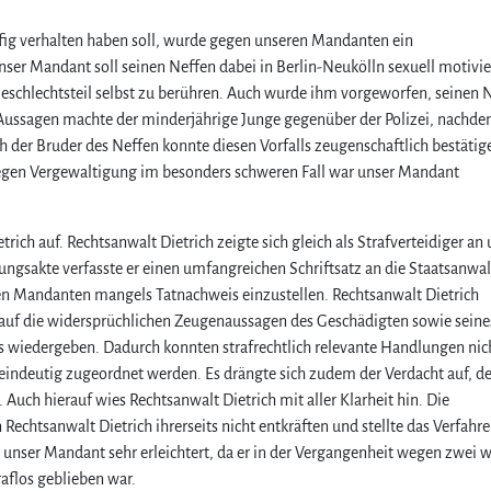
ffig verhalten haben soll, wurde gegen unseren Mandanten ein
Unser Mandant soll seinen Neffen dabei in Berlin-Neukölln sexuell motivie
Geschlechtsteil selbst zu berühren. Auch wurde ihm vorgeworfen, seinen 
ussagen machte der minderjährige Junge gegenüber der Polizei, nachde
ch der Bruder des Neffen konnte diesen Vorfalls zeugenschaftlich bestätig
wegen Vergewaltigung im besonders schweren Fall war unser Mandant
rich auf. Rechtsanwalt Dietrich zeigte sich gleich als Strafverteidiger an
ungsakte verfasste er einen umfangreichen Schriftsatz an die Staatsanwal
ren Mandanten mangels Tatnachweis einzustellen. Rechtsanwalt Dietrich
 auf die widersprüchlichen Zeugenaussagen des Geschädigten sowie seine
s wiedergeben. Dadurch konnten strafrechtlich relevante Handlungen nic
ndeutig zugeordnet werden. Es drängte sich zudem der Verdacht auf, de
uch hierauf wies Rechtsanwalt Dietrich mit aller Klarheit hin. Die
Rechtsanwalt Dietrich ihrerseits nicht entkräften und stellte das Verfahre
nser Mandant sehr erleichtert, da er in der Vergangenheit wegen zwei w
raflos geblieben war.