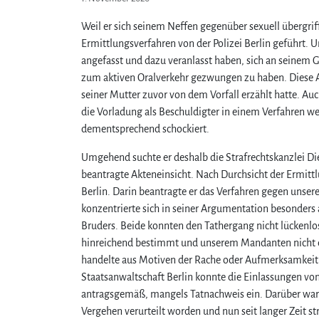
Weil er sich seinem Neffen gegenüber sexuell übergri
Ermittlungsverfahren von der Polizei Berlin geführt. 
angefasst und dazu veranlasst haben, sich an seinem 
zum aktiven Oralverkehr gezwungen zu haben. Diese A
seiner Mutter zuvor von dem Vorfall erzählt hatte. Au
die Vorladung als Beschuldigter in einem Verfahren 
dementsprechend schockiert.
Umgehend suchte er deshalb die Strafrechtskanzlei Diet
beantragte Akteneinsicht. Nach Durchsicht der Ermittl
Berlin. Darin beantragte er das Verfahren gegen unse
konzentrierte sich in seiner Argumentation besonders
Bruders. Beide konnten den Tathergang nicht lückenlo
hinreichend bestimmt und unserem Mandanten nicht ei
handelte aus Motiven der Rache oder Aufmerksamkeit. A
Staatsanwaltschaft Berlin konnte die Einlassungen von 
antragsgemäß, mangels Tatnachweis ein. Darüber war u
Vergehen verurteilt worden und nun seit langer Zeit st